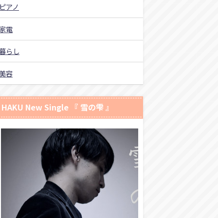
ピアノ
家電
暮らし
美容
HAKU New Single 『 雪の雫 』